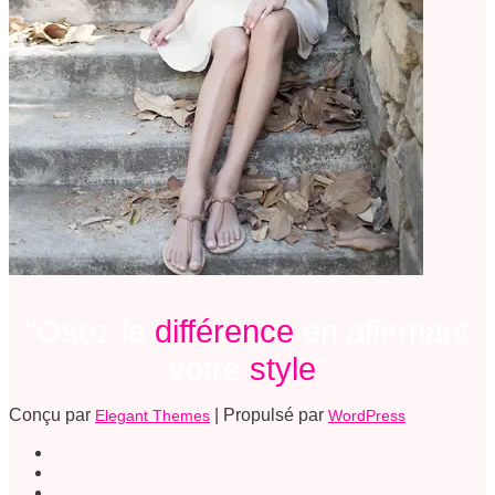
"Osez la
différence
en affirmant
votre
style
"
Conçu par
| Propulsé par
Elegant Themes
WordPress