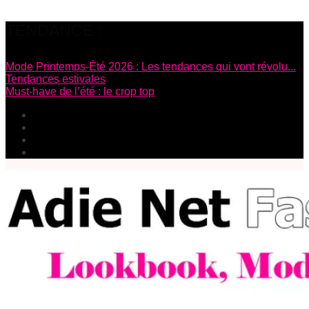
TENDANCE :
Mode Printemps-Été 2026 : Les tendances qui vont révolu...
Tendances estivales
Must-have de l’été : le crop top