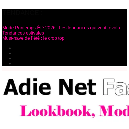
TENDANCE :
Mode Printemps-Été 2026 : Les tendances qui vont révolu...
Tendances estivales
Must-have de l’été : le crop top