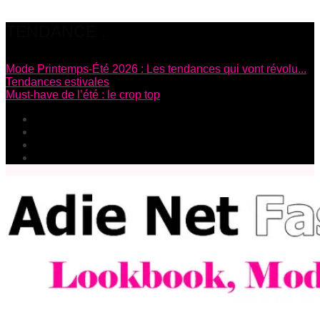
TENDANCE :
Mode Printemps-Été 2026 : Les tendances qui vont révolu...
Tendances estivales
Must-have de l’été : le crop top